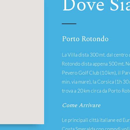
Dove S
Porto Rotondo
La Villa dista 300 mt. dal centro
Rotondo dista appena 500 mt. Ne
Pevero Golf Club (10 km), il Pa
min. via mare), la Corsica (1h 30
trova a 20 km circa da Porto Ro
Come Arrivare
Le principali città italiane ed 
Costa Smeralda con comodi voli. 