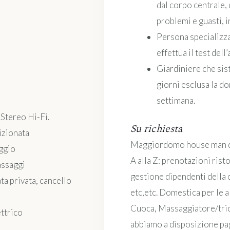
dal corpo centrale, 
problemi e guasti, 
Persona specializzat
effettua il test dell
Giardiniere che siste
giorni esclusa la do
settimana.
 Stereo Hi-Fi.
Su richiesta
izionata
Maggiordomo house man dell
ggio
A alla Z: prenotazioni risto
assaggi
gestione dipendenti della 
a privata, cancello
etc,etc. Domestica per le a
Cuoca, Massaggiatore/trice
ettrico
abbiamo a disposizione pa