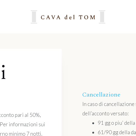
i
Cancellazione
In caso di cancellazione
dell’acconto versato:
cconto pari al 50%,
91 gg o piu’ della
 Per informazioni sui
61/90 gg della da
orno minimo 7 notti.