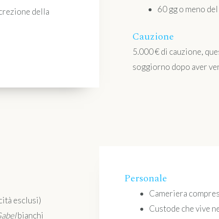
60 gg o meno dell
screzione della
Cauzione
5.000 € di cauzione, ques
soggiorno dopo aver veri
Personale
Cameriera compres
ità esclusi)
Custode che vive ne
abel
bianchi