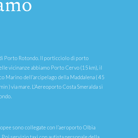
iamo
 di Porto Rotondo. Il porticciolo di porto
lle vicinanze abbiamo Porto Cervo (15 km), il
rco Marino dell’arcipelago della Maddalena ( 45
 min ) via mare. L’Aereoporto Costa Smeralda si
tondo.
Europee sono collegate con l’aeroporto Olbia
Poi servizio taxi con autista personale della