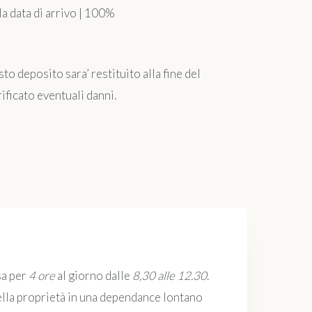
a data di arrivo | 100%
to deposito sara’ restituito alla fine del
ficato eventuali danni.
a per
4 ore
al giorno dalle
8,30 alle 12.30
.
lla proprietà in una dependance lontano