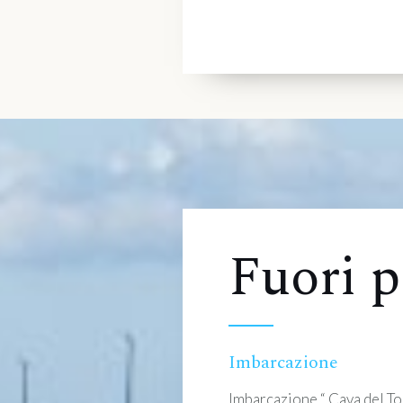
Fuori p
Imbarcazione
Imbarcazione “ Cava del To